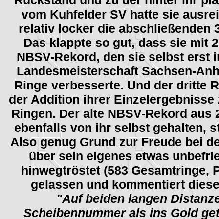
Rückstand und zu der hinter ihr pl
vom Kuhfelder SV hatte sie ausrei
relativ locker die abschließenden 
Das klappte so gut, dass sie mit 
NBSV-Rekord, den sie selbst erst i
Landesmeisterschaft Sachsen-Anhal
Ringe verbesserte. Und der dritte 
der Addition ihrer Einzelergebnisse
Ringen. Der alte NBSV-Rekord aus 2
ebenfalls von ihr selbst gehalten, 
Also genug Grund zur Freude bei d
über sein eigenes etwas unbefr
hinwegtröstet (583 Gesamtringe, P
gelassen und kommentiert diese 
"
Auf beiden langen Distanze
Scheibennummer als ins Gold get