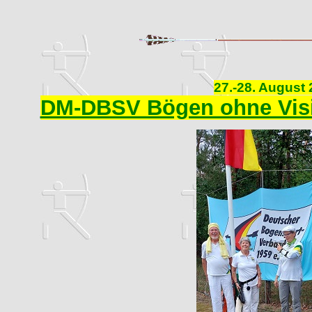
27.-28. August
DM-DBSV Bögen ohne Visi