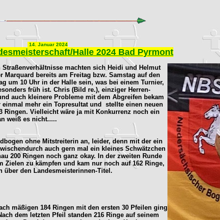
14. Januar 2024
esmeisterschaft/Halle 2024 Bad Pyrmont
en Straßenverhältnisse machten sich Heidi und Helmut
er Marquard bereits am Freitag bzw. Samstag auf den
um 10 Uhr in der Halle sein, was bei einem Turnier,
nders früh ist. Chris (Bild re.), einziger Herren-
 und auch kleinere Probleme mit dem Abgreifen bekam
er einmal mehr ein Topresultat und stellte einen neuen
3 Ringen. Vielleicht wäre ja mit Konkurrenz noch ein
 weiß es nicht.....
dbogen ohne Mitstreiterin an, leider, denn mit der ein
zwischendurch auch gern mal ein kleines Schwätzchen
enau 200 Ringen noch ganz okay. In der zweiten Runde
im Zielen zu kämpfen und kam nur noch auf 162 Ringe,
ch über
den Landesmeisterinnen-Titel.
ach mäßigen 184 Ringen mit den ersten 30 Pfeilen ging
Nach dem letzten Pfeil standen 216 Ringe auf seinem