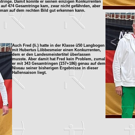
tringe. Damit konnte er seinen einzigen Konkurrenten
 auf 474 Gesamtringe kam, zwar nicht gefährden, aber
 man auf dem rechten Bild gut erkennen kann.
Auch Fred (li.) hatte in der Klasse ü50 Langbogen
mit Hubertus Löbbesmeier einen Konkurrenten,
dem er den Landesmeistertitel überlassen
musste. Aber damit hat Fred kein Problem, zumal
er mit 343 Gesamtringen (157+186) genau auf dem
Niveau seiner bisherigen Ergebnisse in dieser
Hallensaison liegt.