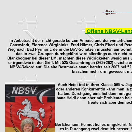
Offene NBSV-Land
In Anbetracht der nicht gerade kurzen Anreise und der winterlich
Ganswindt, Florence Wirgininks, Fred Hilmer, Chris Eberl und Pet
Weg nach Bad Pyrmont, denn die BoV-Schützen mussten am Sonntag 
das in zwei Gruppen durchgeführt wird allerdings auch nicht beso
Blankbogner bei dieser LM, machten diese Widrigkeiten wenig aus
er irgendwie in den Griff. Mit 525 Gesamtringen (263+262) erzielte 
NBSV-Rekord auf. Die alte Bestmarke stand bereits seit 2007 bei 52
bisschen mehr drin gewesen, man
Auch Heidi trat in ihrer Klasse ü65 w Jag
oder anderen Konkurrentin kann man ja 
halten. Durchgang eins lief dann mit g
hatte Heidi dann aber mit Problemen be
freute sich aber denno
Bei Ehemann Helmut lief es umgekehrt. N
es in Durchgang zwei deutlich besser. 