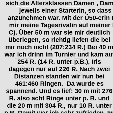
sich die Altersklassen Damen , D
jeweils einer Starterin, so da
anzunehmen war. Mit der Ü50-erin 
mir meine Tagesrivalin auf meiner
C). Über 50 m war sie mir deutlich
überlegen, so richtig liefen die bei
mir noch nicht (207:234 R.) Bei 40 
war ich drinn im Turnier und kam au
254 R. (14 R. unter p.B.), Iris
dagegen nur auf 226 R. Nach zwei
Distanzen standen wir nun bei
461:460 R
ingen
. Da wurde es
spannend. Und es lief: 30 m mit 276
R. also acht Ringe unter p. B. und
die 20 m mit 304 R., nur 10 R. unter
p.B. Damit war ich sehr zufrieden. I