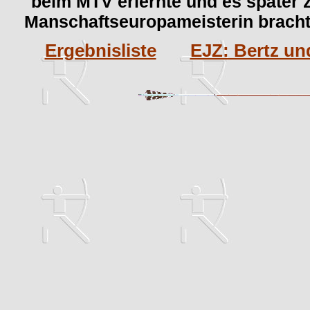
beim MTV erlernte und es später 
Manschaftseuropameisterin bracht
Ergebnisliste
EJZ: Bertz und