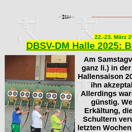
22.-23. März 
DBSV-DM Halle 2025: B
Am Samstagvor
ganz li.) in d
Hallensaison 2
ihn akzepta
Allerdings war
günstig. We
Erkältung, di
Schultern ver
letzten Wochen