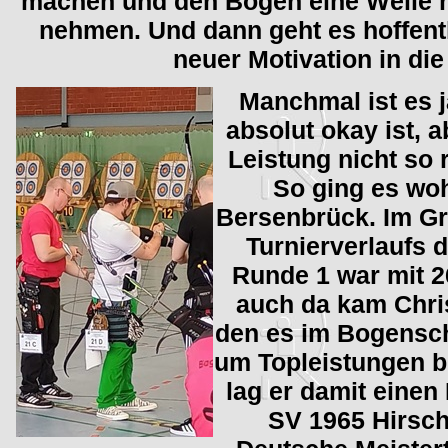
machen und den Bogen eine Weile n
nehmen. Und dann geht es hoffentl
neuer Motivation in die
Manchmal ist es j
absolut okay ist, 
Leistung nicht so 
So ging es woh
Bersenbrück. Im Gr
Turnierverlaufs 
Runde 1 war mit 2
auch da kam Chris
den es im Bogensch
um Topleistungen b
lag er damit einen
SV 1965 Hirsch