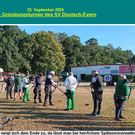
15. September 2024
. Gründungsturnier des SV Deutsch-Evern
on neigt sich dem Ende zu, da lässt man bei herrlichem Spätsommerwett