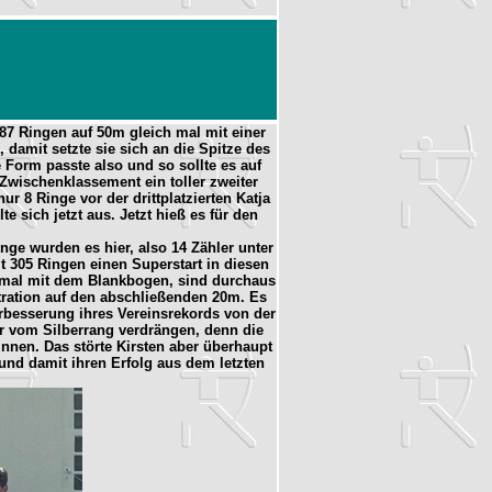
87 Ringen auf 50m gleich mal mit einer
 damit setzte sie sich an die Spitze des
 Form passte also und so sollte es auf
Zwischenklassement ein toller zweiter
 8 Ringe vor der drittplatzierten Katja
 sich jetzt aus. Jetzt hieß es für den
e wurden es hier, also 14 Zähler unter
t 305 Ringen einen Superstart in diesen
umal mit dem Blankbogen, sind durchaus
tration auf den abschließenden 20m. Es
rbesserung ihres Vereinsrekords von der
hr vom Silberrang verdrängen, denn die
nnen. Das störte Kirsten aber überhaupt
 und damit ihren Erfolg aus dem letzten