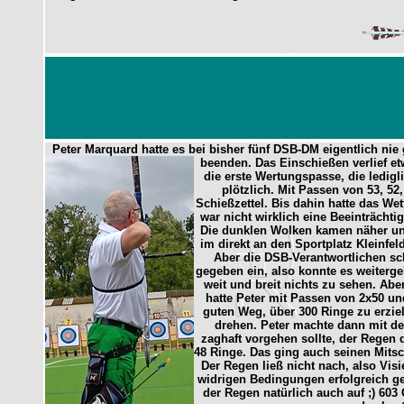
Peter Marquard hatte es bei bisher fünf DSB-DM eigentlich nie
beenden. Das Einschießen verlief et
die erste Wertungspasse, die ledig
plötzlich. Mit Passen von 53, 52
Schießzettel. Bis dahin hatte das We
war nicht wirklich eine Beeinträchti
Die dunklen Wolken kamen näher und
im direkt an den Sportplatz Kleinfe
Aber die DSB-Verantwortlichen sch
gegeben ein, also konnte es weiterg
weit und breit nichts zu sehen. Abe
hatte Peter mit Passen von 2x50 u
guten Weg, über 300 Ringe zu erziel
drehen. Peter machte dann mit de
zaghaft vorgehen sollte, der Regen 
48 Ringe. Das ging auch seinen Mitsch
Der Regen ließ nicht nach, also Visi
widrigen Bedingungen erfolgreich get
der Regen natürlich auch auf ;) 603