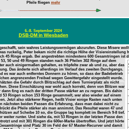
Pfeile fliegen
mehr
6.-8. September 2024
DSB-DM in Wiesbaden
 geschafft, sein wahres Leistungsvermögen abzurufen. Diese Misere wollt
was ruckelig, Peter bekam nicht die richtige Höhe der Visiereinstellung
h
lich 45 Ringe ergab. Bei angestrebten mindestens 600 Gesamtringen ist d
, 53, 50 und 49 Ringen standen nach 36 Pfeilen 302 Ringe auf dem
tter auch einigermaßen gehalten, es tröpfelte zwar ab und zu, aber das
gung. Das änderte sich allerdings im Verlauf des zweiten Durchgangs.
 es war auch entferntes Donnern zu hören, so dass der Badebetrieb
ldchen angrenzenden Freibad wegen Gewittergefahr eingestellt wurde.
ätzten die Gefahr durch Blitzschlag auf dem Turnierplatz als nicht
ehen. Diese Einschätzung war wohl auch korrekt, denn von Blitzen war
r dann fing es nach der dritten Passe stärker an zu regnen. Bis dahin
nd 53 Ringen schon 153 Ringe gesammelt, war also wieder auf einem
en. Jetzt also stärkerer Regen, heißt Visier einige Rasten nach unten
n nächsten beiden Passen die Erfahrung, dass man dabei nicht zu
drückt die Pfeile stärker als man annimmt. Das Resultat waren 47 und
ützen auf Scheibe 10 so, die Gruppe lag komplett im Bereich 9-8 tief.
er weiter runter. Und siehe da, mit 53 Ringen in der letzten Passe den
rotzt und mit 301 Ringen die 600er-Marke übertroffen. Und jetzt hörte
 Gesamtringe sind Platz 30 im Feld der 67 Master-Recurver und damit