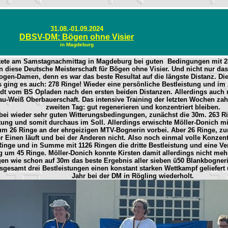
31.08.-01.09.2024
DBSV-DM: Bögen ohne Visier
in Magdeburg
startete am Samstagnachmittag in Magdeburg bei guten Bedingungen mit 2
n diese Deutsche Meisterschaft für Bögen ohne Visier. Und nicht nur das,
ogen-Damen, denn es war das beste Resultat auf die längste Distanz. Die
 ging es auch: 278 Ringe! Wieder eine persönliche Bestleistung und im 
dt vom BS Opladen nach den ersten beiden Distanzen. Allerdings auch nur
-Weiß Oberbauerschaft. Das intensive Training der letzten Wochen zahlte
zweiten Tag: gut regenerieren und konzentriert bleiben.
 wieder sehr guten Witterungsbedingungen, zunächst die 30m. 263 Ring
stung und somit durchaus im Soll. Allerdings erwischte Möller-Donich mi
um 26 Ringe an der ehrgeizigen MTV-Bognerin vorbei. Aber 26 Ringe, z
r Einen läuft und bei der Anderen nicht. Also noch einmal volle Konzen
nge und in Summe mit 1126 Ringen die dritte Bestleistung und eine Ve
ng um 45 Ringe. Möller-Donich konnte Kirsten damit allerdings nicht me
gen wie schon auf 30m das beste Ergebnis aller sieben ü50 Blankbogneri
insgesamt drei Bestleistungen einen konstant starken Wettkampf geliefert
Jahr bei der DM in Rögling wiederholt.