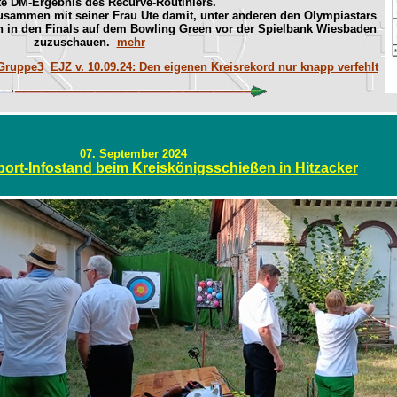
te DM-Ergebnis des Recurve-Routiniers.
usammen mit seiner Frau Ute damit, unter anderen den Olympiastars
h in den Finals auf dem Bowling Green vor der Spielbank Wiesbaden
zuzuschauen.
mehr
Gruppe3
EJZ v. 10.09.24: Den eigenen Kreisrekord nur knapp verfehlt
07. September 2024
ort-Infostand
beim Kreiskönigsschießen in Hitzacker