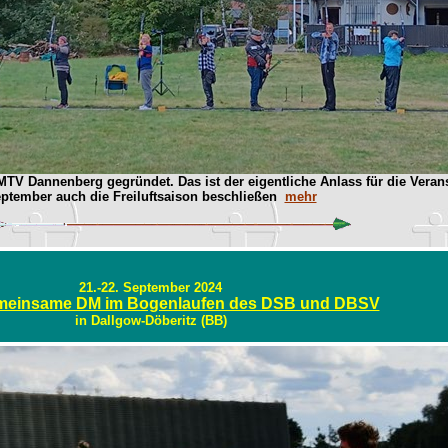
V Dannenberg gegründet. Das ist der eigentliche Anlass für die Veranst
ptember auch die Freiluftsaison beschließen
mehr
21.-22. September 2024
emeinsame DM im Bogenlaufen des DSB und DBSV
in Dallgow-Döberitz (BB)