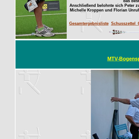
das bes
Anschließend belohnte sich Peter z
Michelle Kroppen und Florian Unru
Gesamtergebnisliste
Schusszettel_
MTV-Bogensp